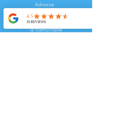
Adresse
Sur la Plage,
face au 2 avenue
de
la
tramontane
34420 PORTIRAGNES-PLAGE
Moyens de
Paiement