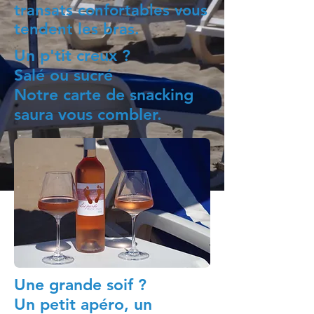
transats confortables vous
tendent les bras.
Un p'tit creux ?
Salé ou sucré
Notre carte de snacking
saura vous combler.
Une grande soif ?
Un petit apéro, un